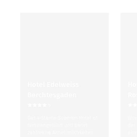
Hotel Edelweiss
Hotel
Berchtesgaden
Rose
S
Das 4-Sterne-Superior-Hotel ist
Wunders
familiengeführt und bietet
der Lah
zahlreiche Annehmlichkeiten
eine So