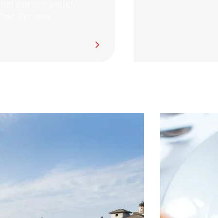
 und nun endlich
t: Der neue
ssbereich zum Genießen
h wohlfühlen!