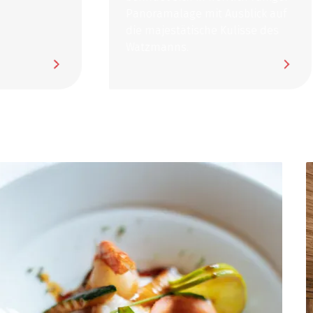
Panoramalage mit Ausblick auf
die majestätische Kulisse des
Watzmanns.