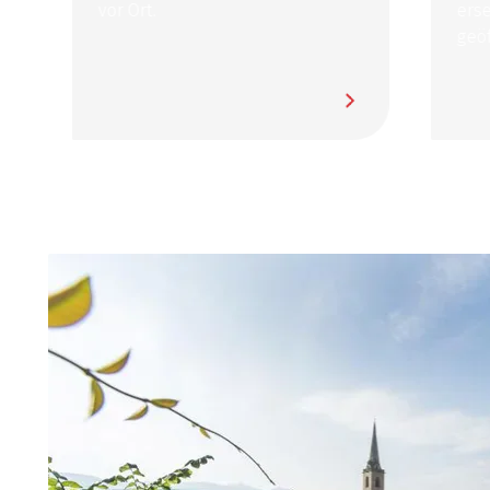
vor Ort.
ersehnt
geöffne
Wellne
und sic