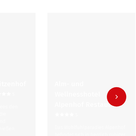
enhof
Alm- und
Wellnesshotel
S
Alpenhof Restaurant
den
S
Das Wohlfühlparadies Alpenhof
n.
befindet sich in herrlich ruhiger