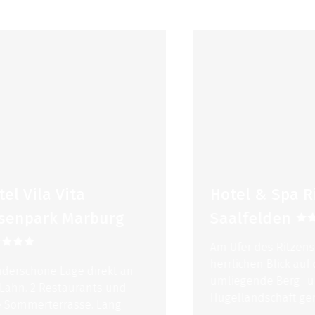
 Vila Vita
Hotel & Spa Ritz
npark Marburg
Saalfelden
Am Ufer des Ritzensees 
herrlichen Blick auf die
chöne Lage direkt an
umliegende Berg- und
n. 2 Restaurants und
Hügellandschaft genieße
mmerterrasse. Lang