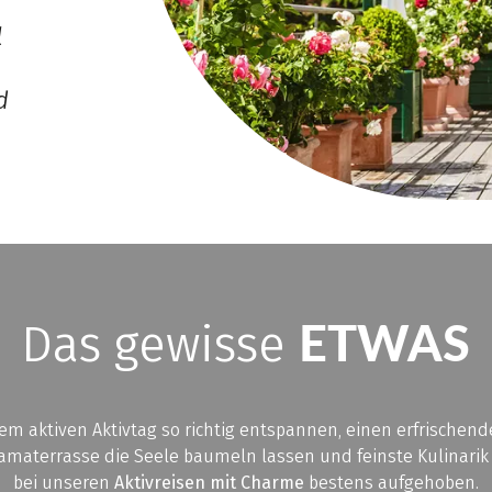
l
d
ETWAS
Das gewisse
m aktiven Aktivtag so richtig entspannen, einen erfrischen
amaterrasse die Seele baumeln lassen und feinste Kulinari
bei unseren
Aktivreisen mit Charme
bestens aufgehoben.