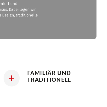
omfort und
xus. Dabei legen wir
 Design, traditionelle
FAMILIÄR UND
TRADITIONELL